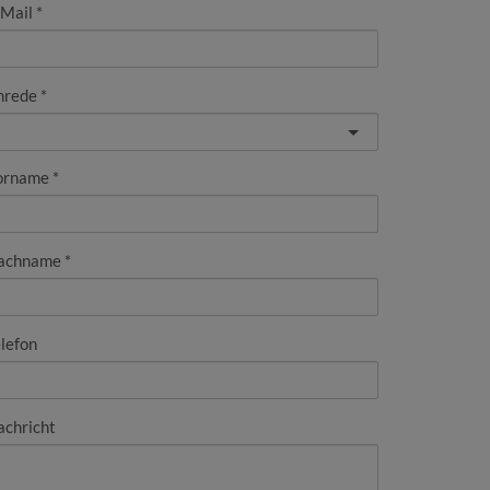
-Mail
nrede
orname
achname
lefon
achricht