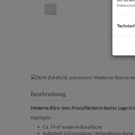
Wir verwend
Datenschut
Technisc
Beschreibung
Moderne Büro- bzw. Praxisflächen in bester Lage in
Highlights
Ca. 74 m² moderne Bürofläche
Aufgeteilt in Einzelbüros / Behandlungsräume