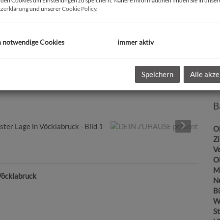
en Cookies um Einstellungen zu speichern. Nähere Informationen finden Sie in unser
zerklärung
und unserer
Cookie Policy
.
R
U
mo
h notwendige Cookies
immer aktiv
Pr
Ka
Speichern
Alle akze
B
Ob
Z
V
O
Mi
 Vöcklabruck
N
B
W
St