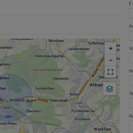
E
A
+
V
−
N
Te
N