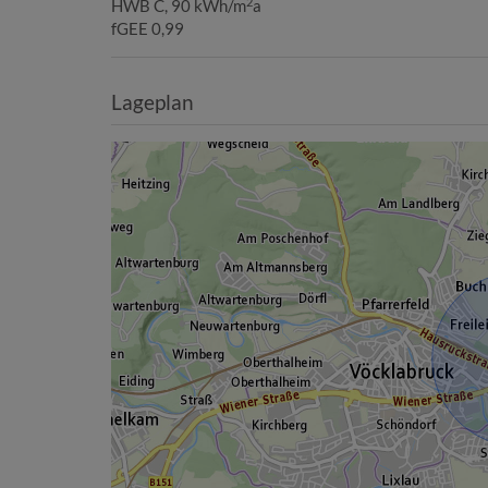
2
HWB
C, 90 kWh/m
a
fGEE
0,99
Lageplan