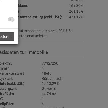
er
eparaturrücklage:
165,30 €
msatzsteuer:
261,18 €
natliche Gesamtbelastung (exkl. USt.):
1.471,17 €
ovision:
3 Bruttomonatsmieten zzgl. 20% USt.
ution:
3 Bruttomonatsmieten
ptieren
asisdaten zur Immobilie
jektnr.
7732/258
immer
4
ermarktungsart
Miete
bjektart
Büro / Praxis
ete (exkl. USt.)
1.413,29 €
utzungsart
Gewerbe
2
ürofläche
ca. 74 m
C
1
ellplätze
4
2