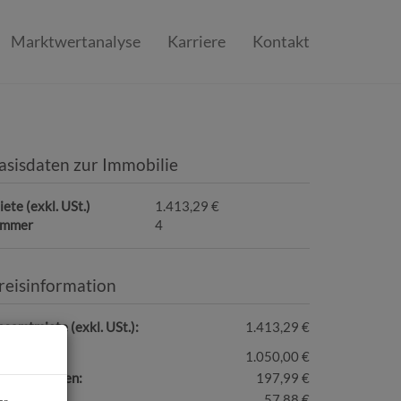
Marktwertanalyse
Karriere
Kontakt
asisdaten zur Immobilie
ete (exkl. USt.)
1.413,29 €
immer
4
reisinformation
samtmiete (exkl. USt.):
1.413,29 €
iete:
1.050,00 €
etriebskosten:
197,99 €
eizkosten:
57,88 €