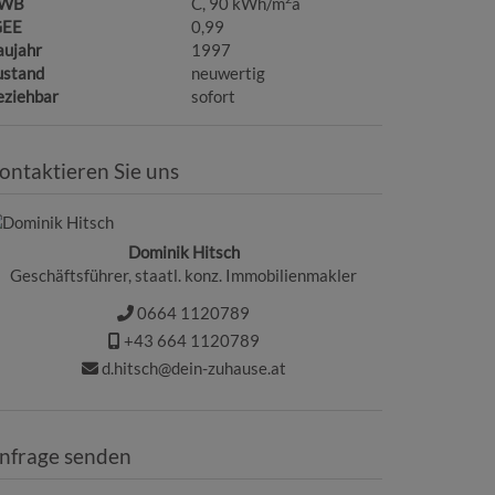
WB
C, 90 kWh/m
a
GEE
0,99
aujahr
1997
ustand
neuwertig
eziehbar
sofort
ontaktieren Sie uns
Dominik Hitsch
Geschäftsführer, staatl. konz. Immobilienmakler
0664 1120789
+43 664 1120789
d.hitsch@dein-zuhause.at
nfrage senden