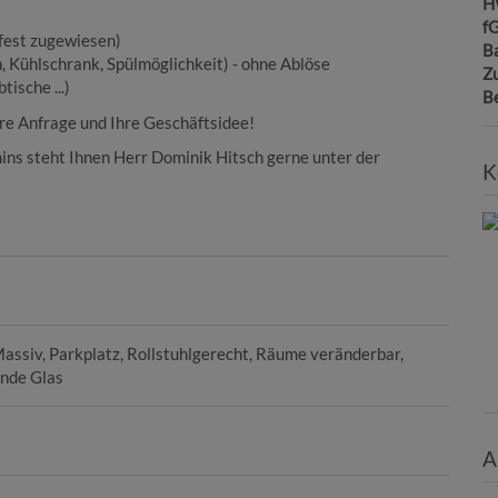
H
f
fest zugewiesen)
B
 Kühlschrank, Spülmöglichkeit) - ohne Ablöse
Z
ische ...)
B
hre Anfrage und Ihre Geschäftsidee!
ins steht Ihnen Herr Dominik Hitsch gerne unter der
K
assiv
Parkplatz
Rollstuhlgerecht
Räume veränderbar
nde Glas
A