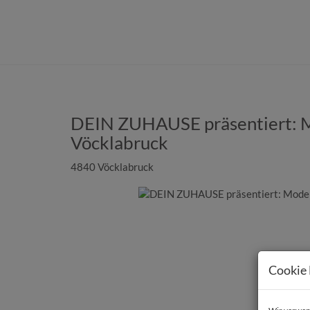
DEIN ZUHAUSE präsentiert: Mo
Vöcklabruck
4840 Vöcklabruck
Cookie 