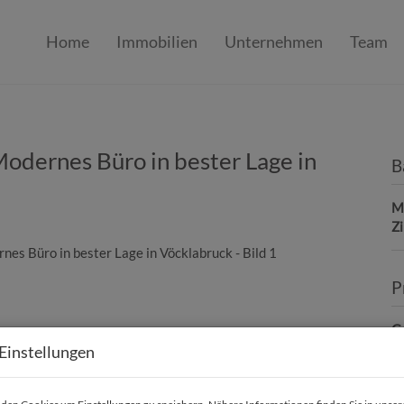
Home
Immobilien
Unternehmen
Team
dernes Büro in bester Lage in
B
Mi
Z
P
Ge
Einstellungen
M
B
H