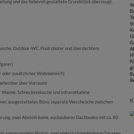
ilung und das liebevoll gestaltete Grundstück überzeugt.
W
B
T
St
Ke
G
G
dusche, Outdoor-WC, Poolroboter und überdachtem
A
H
f
fgarer)
gü
r oder zusätzlicher Wohnbereich)
B
B
beheizbar über Vorraum)
r Wanne, Schneckendusche und Infrarotkabine
K
mer, ausgestattetes Büro, separate Waschküche zwischen
erung, zwei Abstellräume, ausbaubarer Dachboden mit ca. 80
it angrenzendem Biotop, zwei elektrisch bedienbare Garagen