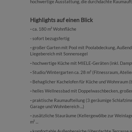
hochwertige Ausstattung, die durchdachte Raumaufte
Highlights auf einen Blick
-
ca. 180 m² Wohnfläche
- sofort bezugsfertig
-
großer Garten mit Pool mit Poolabdeckung, Außen
Liegebereich mit Sonnensegel
-
hochwertige Küche mit MIELE-Geräten (inkl. Damp
-
Studio/Wintergarten ca. 28 m² (Fitnessraum, Atelie
-
Behaglicher Kachelofen für Küche und Wohnraum (
-
helles Wellnessbad mit Doppelwaschbecken, große
-
praktische Raumaufteilung (3 geräumige Schlafzim
Garage und Wohnbereich ...)
-
zusätzliche Stauräume (Kellergewölbe zur Weinlag
m² ...
-
komfortable Außenbereiche (überdachte Terrasse m