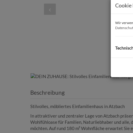
Cookie 
Wir verwend
Datenschut
Technisc
Beschreibung
Stilvolles, möbliertes Einfamilienhaus in Atzbach
In attraktiver und zentraler Lage von Atzbach präse
Wohlfühloase für Familien, Naturliebhaber und alle,
möchten. Auf rund 180 m² Wohnfläche erwartet Sie ei