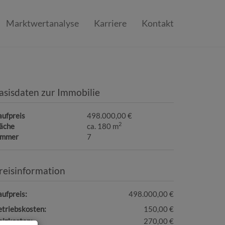
Marktwertanalyse
Karriere
Kontakt
asisdaten zur Immobilie
aufpreis
498.000,00 €
2
läche
ca. 180 m
immer
7
reisinformation
ufpreis:
498.000,00 €
etriebskosten:
150,00 €
eizkosten:
270,00 €