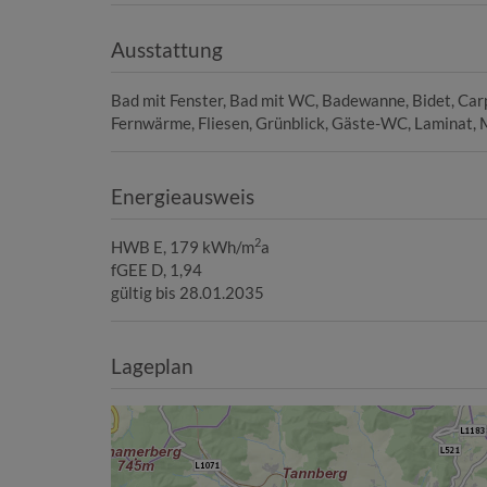
Ausstattung
Bad mit Fenster
Bad mit WC
Badewanne
Bidet
Car
Fernwärme
Fliesen
Grünblick
Gäste-WC
Laminat
Energieausweis
2
HWB
E, 179 kWh/m
a
fGEE
D, 1,94
gültig bis
28.01.2035
Lageplan