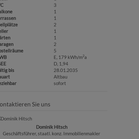
C
3
alkone
1
errassen
1
ellplätze
2
ller
1
ärten
1
aragen
2
bstellräume
5
2
WB
E, 179 kWh/m
a
GEE
D, 1,94
ltig bis
28.01.2035
auart
Altbau
eziehbar
sofort
ontaktieren Sie uns
Dominik Hitsch
Geschäftsführer, staatl. konz. Immobilienmakler