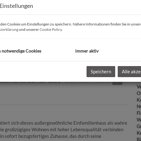
Einstellungen
m
Pr
en Cookies um Einstellungen zu speichern. Nähere Informationen finden Sie in unser
G
zerklärung
und unserer
Cookie Policy
.
G
h notwendige Cookies
immer aktiv
B
Speichern
Alle akze
Ob
Z
V
O
K
N
F
W
ntiert sich dieses außergewöhnliche Einfamilienhaus als wahre
G
 die großzügiges Wohnen mit hoher Lebensqualität verbinden
Ke
n sofort bezugsfertiges Zuhause, das durch seine
B