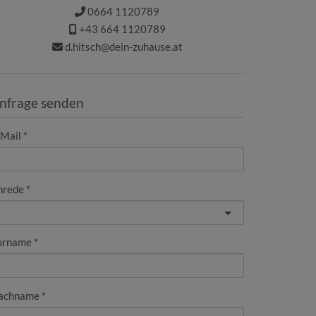
0664 1120789
+43 664 1120789
d.hitsch@dein-zuhause.at
nfrage senden
-Mail
nrede
orname
achname