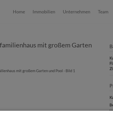
Home
Immobilien
Unternehmen
Team
familienhaus mit großem Garten
B
K
F
Z
P
Ka
B
H