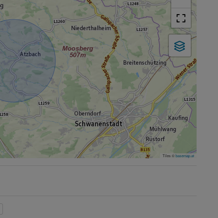
Tiles ©
basemap.at