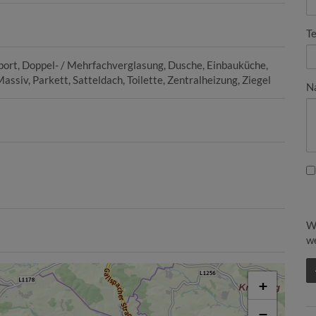
Te
port
Doppel- / Mehrfachverglasung
Dusche
Einbauküche
Massiv
Parkett
Satteldach
Toilette
Zentralheizung
Ziegel
N
W
we
+
−