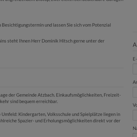
 Besichtigungstermin und lassen Sie sich vom Potenzial
ins steht Ihnen Herr Dominik Hitsch gerne unter der
A
E
A
r Lage der Gemeinde Atzbach. Einkaufsmöglichkeiten, Freizeit-
kehr sind bequem erreichbar.
V
 Umfeld: Kindergarten, Volksschule und Spielplätze liegen in
hlreiche Spazier- und Erholungsmöglichkeiten direkt vor der
N