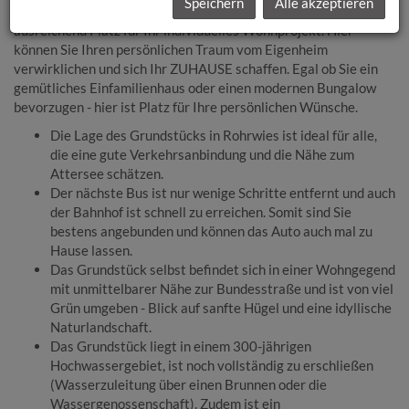
Speichern
Alle akzeptieren
Mit einer Fläche von ca. 856 m² bietet dieses Grundstück
ausreichend Platz für Ihr individuelles Wohnprojekt. Hier
können Sie Ihren persönlichen Traum vom Eigenheim
verwirklichen und sich Ihr ZUHAUSE schaffen. Egal ob Sie ein
gemütliches Einfamilienhaus oder einen modernen Bungalow
bevorzugen - hier ist Platz für Ihre persönlichen Wünsche.
Die Lage des Grundstücks in Rohrwies ist ideal für alle,
die eine gute Verkehrsanbindung und die Nähe zum
Attersee schätzen.
Der nächste Bus ist nur wenige Schritte entfernt und auch
der Bahnhof ist schnell zu erreichen. Somit sind Sie
bestens angebunden und können das Auto auch mal zu
Hause lassen.
Das Grundstück selbst befindet sich in einer Wohngegend
mit unmittelbarer Nähe zur Bundesstraße und ist von viel
Grün umgeben - Blick auf sanfte Hügel und eine idyllische
Naturlandschaft.
Das Grundstück liegt in einem 300-jährigen
Hochwassergebiet, ist noch vollständig zu erschließen
(Wasserzuleitung über einen Brunnen oder die
Wassergenossenschaft). Zudem ist ein