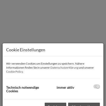
Cookie Einstellungen
Wir verwenden Cookies um Einstellungen zu speichern. Nähere
Informationen finden Sie in unserer
Datenschutzerklärung
und unserer
Cookie Policy
.
Beschreibung
Technisch notwendige
immer aktiv
Cookies
Sie sind auf der Suche nach einem Grundstück für Ihr
ZUHAUSE? Im Salzkammergut, sonnig, leistbar und in unter 15
Minuten am Attersee?