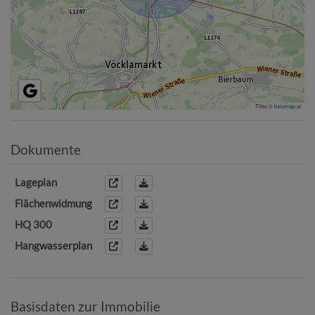
Tiles ©
basemap.at
Dokumente
Lageplan
Flächenwidmung
HQ 300
Hangwasserplan
Basisdaten zur Immobilie