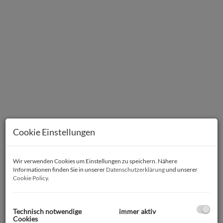
Cookie Einstellungen
Beschreibung
Wir verwenden Cookies um Einstellungen zu speichern. Nähere
Informationen finden Sie in unserer
Datenschutzerklärung
und unserer
Entdecken Sie Ihr neues Zuhause in zentraler Lage in
Cookie Policy
.
Vöcklabruck und geben Sie diesem besonderen
Wohnungsschnitt Ihre Note!
Technisch notwendige
immer aktiv
Cookies
Der günstige Kaufpreis und die niedrigen Betriebskosten