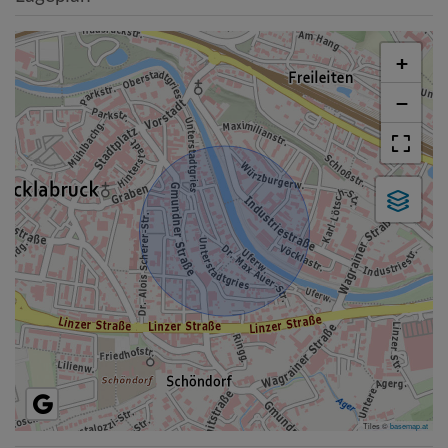
+
−
Tiles ©
basemap.at