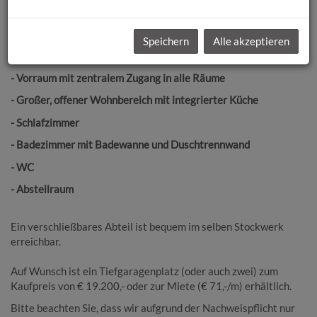
machen dieses Angebot besonders attraktiv für Singles, Paare
oder als lukrative Investition. Die Wohnung besticht durch ihre
durchdachte Raumaufteilung, die Ihnen genügend Platz für Ihre
Speichern
Alle akzeptieren
individuellen Gestaltungsideen lässt.
- Vorraum mit zentralem Zugang in alle Räume
- Großer, offener Wohnbereich mit integrierter Küche
- Schlafzimmer
- Badezimmer mit Badewanne und Duschtrennwand
- WC
- Abstellraum
Ein verschließbares Abteil ist bequem im selben Stockwerk
erreichbar.
Auf Wunsch ist ein Tiefgaragenplatz (oder auch zwei) zum
Kaufpreis von € 19.200,- oder zur Miete (€ 71,-/m) erhältlich.
Bitte beachten Sie, dass wir aufgrund der Nachweispflicht nur